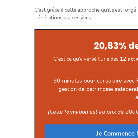
C’est grâce à cette approche qu’il s’est forg
générations successives.
20,83% de
C'est ce qu'a versé l'une des
12 act
90 minutes pour construire avec 
gestion de patrimoine indépend
a
(Cette formation est au prix de 200€
Je Commence M