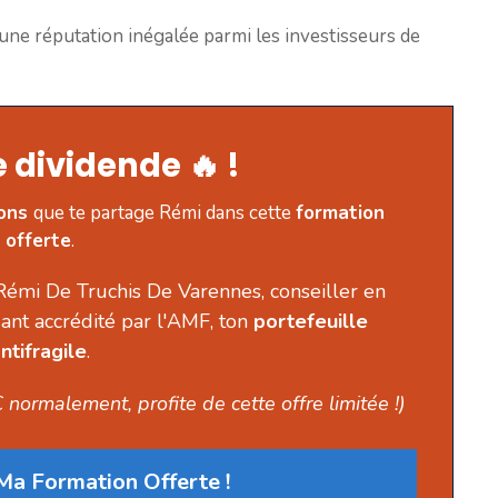
é une réputation inégalée parmi les investisseurs de
 dividende 🔥 !
ions
que te partage Rémi dans cette
formation
offerte
.
Rémi De Truchis De Varennes, conseiller en
ant accrédité par l'AMF, ton
portefeuille
ntifragile
.
 normalement, profite de cette offre limitée !)
a Formation Offerte !