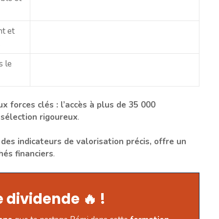
nt et
.
s le
x forces clés : l’accès à plus de 35 000
 sélection rigoureux
.
des indicateurs de valorisation précis, offre un
hés financiers
.
 dividende 🔥 !