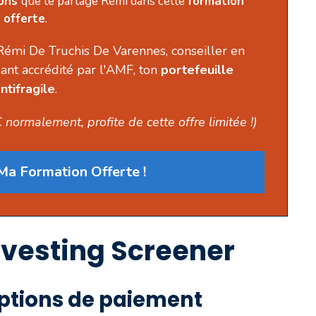
ions
que te partage Rémi dans cette
formation
offerte
.
Rémi De Truchis De Varennes, conseiller en
ant accrédité par l'AMF, ton
portefeuille
ntifragile
.
 normalement, profite de cette offre limitée !)
a Formation Offerte !
nvesting Screener
ptions de paiement