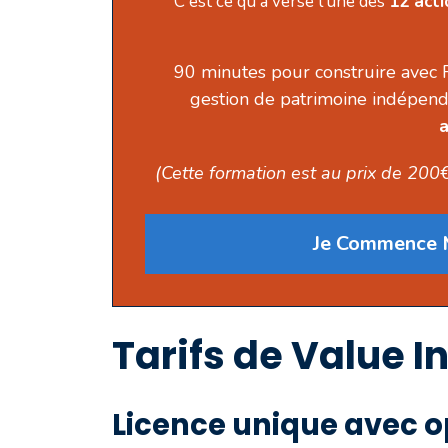
C'est ce qu'a versé l'une des
12 act
90 minutes pour construire avec 
gestion de patrimoine indépend
a
(Cette formation est au prix de 200€
Je Commence M
Tarifs de Value I
Licence unique avec o