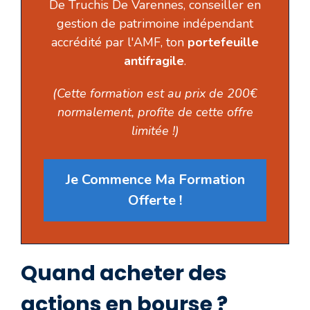
De Truchis De Varennes, conseiller en
gestion de patrimoine indépendant
accrédité par l'AMF, ton
portefeuille
antifragile
.
(Cette formation est au prix de 200€
normalement, profite de cette offre
limitée !)
Je Commence Ma Formation
Offerte !
Quand acheter des
actions en bourse ?