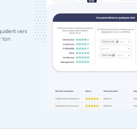
guident vers
r ton