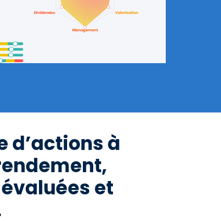
te d’actions à
rendement,
évaluées et
.