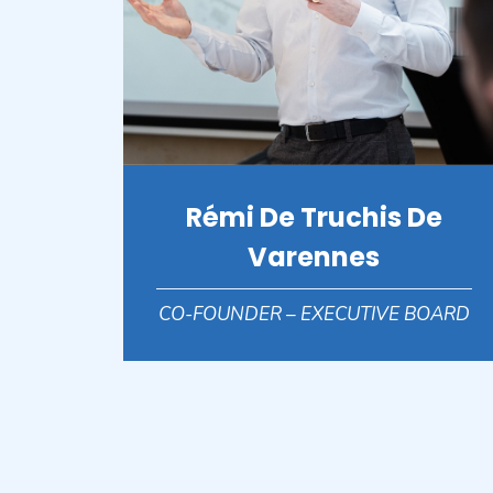
Rémi De Truchis De
Varennes
CO-FOUNDER – EXECUTIVE BOARD