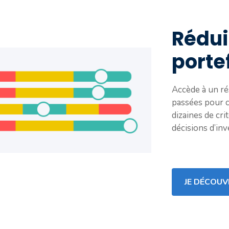
Rédui
portef
Accède à un ré
passées pour c
dizaines de cri
décisions d’in
JE DÉCOUV