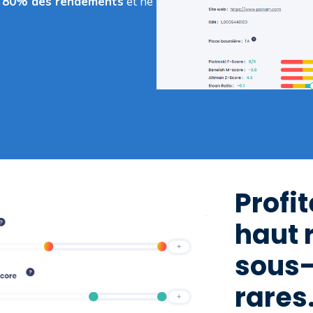
t
80% des rendements
et ne
Profi
haut 
sous-
rares