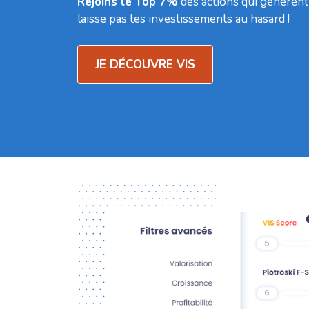
Rejoins le Top 7%
des actions qui génèren
laisse pas tes investissements au hasard !
JE DÉCOUVRE VIS