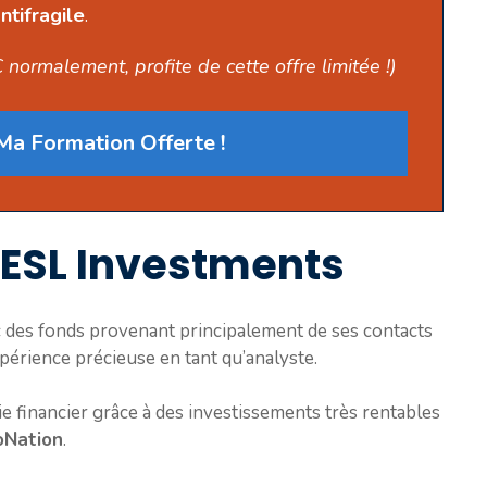
ntifragile
.
 normalement, profite de cette offre limitée !)
a Formation Offerte !
 ESL Investments
 des fonds provenant principalement de ses contacts
xpérience précieuse en tant qu’analyste.
e financier grâce à des investissements très rentables
oNation
.