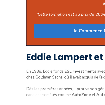
a
(Cette formation est au prix de 200€
Je Commence M
Eddie Lampert et
En 1988, Eddie fonda
ESL Investments
avec
chez Goldman Sachs, où il avait acquis de l’e
Dès les premières années, il prouva son géni
dans des sociétés comme
AutoZone
et
Aut