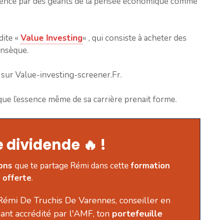
fluencé par des géants de la pensée économique comme
dite «
Value Investing
« , qui consiste à acheter des
insèque.
ur Value-investing-screener.Fr.
que l’essence même de sa carrière prenait forme.
 dividende 🔥 !
ions
que te partage Rémi dans cette
formation
offerte
.
Rémi De Truchis De Varennes, conseiller en
ant accrédité par l'AMF, ton
portefeuille