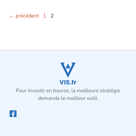
Page
Page
←
précédent
1
2
VIS.fr
Pour investir en bourse, la meilleure stratégie
demande le meilleur outil.